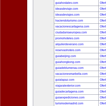
guiahostales.com
Ofer
ideasdeviaje.com
Ofer
ideasdeviajes.com
Ofer
haciendoturismo.com
Ofer
vacacionescartagena.com
Ofer
ciudadaniaeuropea.com
Ofer
promohoteles.com
Ofer
alquilerdeverano.com
Ofer
reservashoteis.com
Ofer
guiabeijing.com
Ofer
guiahongkong.com
Ofer
guiadeblumenau.com
Ofer
vacacionesmarbella.com
Ofer
guialapaz.com
Ofer
viajaralexterior.com
Ofer
guiadecartagena.com
Ofer
guiaexpediciones.com
Ofer
turismodemadrid.com
Ofer