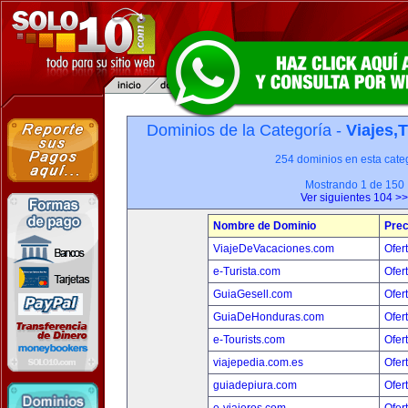
Dominios de la Categoría -
Viajes,
254 dominios en esta categ
Mostrando 1 de 150
Ver siguientes 104 >>
Nombre de Dominio
Prec
ViajeDeVacaciones.com
Ofer
e-Turista.com
Ofer
GuiaGesell.com
Ofer
GuiaDeHonduras.com
Ofer
e-Tourists.com
Ofer
viajepedia.com.es
Ofer
guiadepiura.com
Ofer