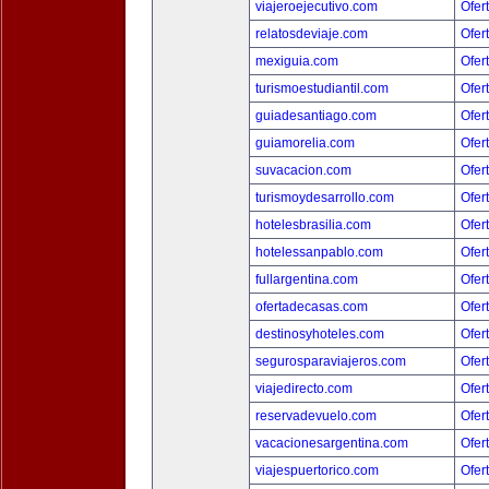
viajeroejecutivo.com
Ofer
relatosdeviaje.com
Ofer
mexiguia.com
Ofer
turismoestudiantil.com
Ofer
guiadesantiago.com
Ofer
guiamorelia.com
Ofer
suvacacion.com
Ofer
turismoydesarrollo.com
Ofer
hotelesbrasilia.com
Ofer
hotelessanpablo.com
Ofer
fullargentina.com
Ofer
ofertadecasas.com
Ofer
destinosyhoteles.com
Ofer
segurosparaviajeros.com
Ofer
viajedirecto.com
Ofer
reservadevuelo.com
Ofer
vacacionesargentina.com
Ofer
viajespuertorico.com
Ofer