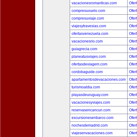
vacacionesromanticas.com
Ofer
compresuvuelo.com
Ofer
compresuviaje.com
Ofer
viajesytravesias.com
Ofer
ofertasvenezuela.com
Ofer
vacacionesrio.com
Ofer
guiagrecia.com
Ofer
planeatusviajes.com
Ofer
ofertasdeviagem.com
Ofer
cordobaguide.com
Ofer
apartamentosdevacaciones.com
Ofer
turismoaldia.com
Ofer
playasdeuruguay.com
Ofer
vacacionesyviajes.com
Ofer
reservasencancun.com
Ofer
excursionesenbarco.com
Ofer
nochesdemadrid.com
Ofer
viajesenvacaciones.com
Ofer