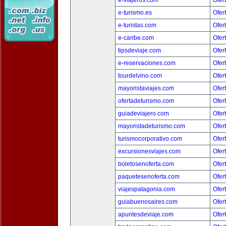
e-viajeros.com
Ofer
e-turismo.es
Ofer
e-turistas.com
Ofer
e-caribe.com
Ofer
tipsdeviaje.com
Ofer
e-reservaciones.com
Ofer
tourdelvino.com
Ofer
mayoristaviajes.com
Ofer
ofertadeturismo.com
Ofer
guiadeviajero.com
Ofer
mayoristadeturismo.com
Ofer
turismocorporativo.com
Ofer
excursionesviajes.com
Ofer
boletosenoferta.com
Ofer
paquetesenoferta.com
Ofer
viajespatagonia.com
Ofer
guiabuenosaires.com
Ofer
apuntesdeviaje.com
Ofer