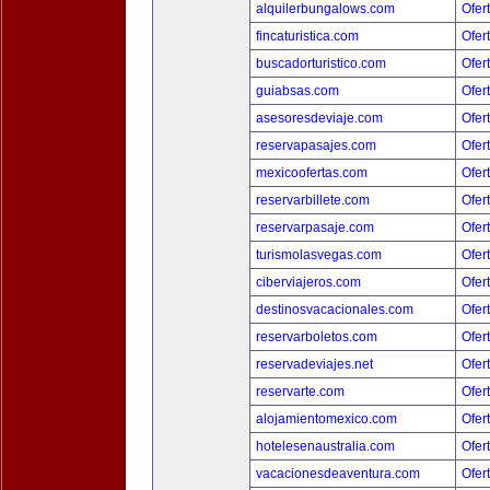
alquilerbungalows.com
Ofer
fincaturistica.com
Ofer
buscadorturistico.com
Ofer
guiabsas.com
Ofer
asesoresdeviaje.com
Ofer
reservapasajes.com
Ofer
mexicoofertas.com
Ofer
reservarbillete.com
Ofer
reservarpasaje.com
Ofer
turismolasvegas.com
Ofer
ciberviajeros.com
Ofer
destinosvacacionales.com
Ofer
reservarboletos.com
Ofer
reservadeviajes.net
Ofer
reservarte.com
Ofer
alojamientomexico.com
Ofer
hotelesenaustralia.com
Ofer
vacacionesdeaventura.com
Ofer