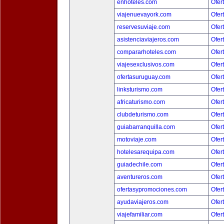
enhoteles.com
Ofer
viajenuevayork.com
Ofer
reservesuviaje.com
Ofer
asistenciaviajeros.com
Ofer
compararhoteles.com
Ofer
viajesexclusivos.com
Ofer
ofertasuruguay.com
Ofer
linksturismo.com
Ofer
africaturismo.com
Ofer
clubdeturismo.com
Ofer
guiabarranquilla.com
Ofer
motoviaje.com
Ofer
hotelesarequipa.com
Ofer
guiadechile.com
Ofer
aventureros.com
Ofer
ofertasypromociones.com
Ofer
ayudaviajeros.com
Ofer
viajefamiliar.com
Ofer