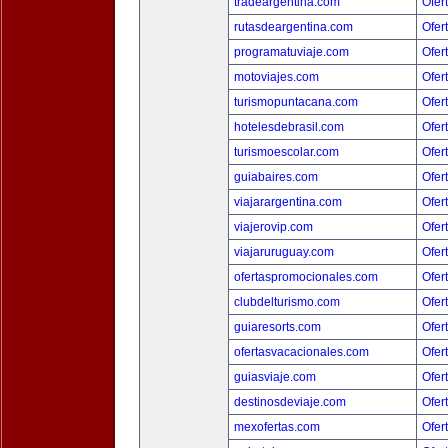
tradeargentina.com
Ofer
rutasdeargentina.com
Ofer
programatuviaje.com
Ofer
motoviajes.com
Ofer
turismopuntacana.com
Ofer
hotelesdebrasil.com
Ofer
turismoescolar.com
Ofer
guiabaires.com
Ofer
viajarargentina.com
Ofer
viajerovip.com
Ofer
viajaruruguay.com
Ofer
ofertaspromocionales.com
Ofer
clubdelturismo.com
Ofer
guiaresorts.com
Ofer
ofertasvacacionales.com
Ofer
guiasviaje.com
Ofer
destinosdeviaje.com
Ofer
mexofertas.com
Ofer