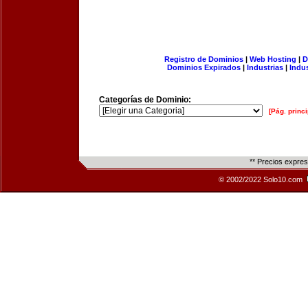
Registro de Dominios
|
Web Hosting
|
D
Dominios Expirados
|
Industrias
|
Indu
Categorías de Dominio:
[Pág. princi
** Precios expre
© 2002/2022 Solo10.com