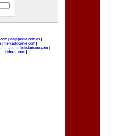
.com
|
viajepedia.com.es
|
m
|
mercadocanje.com
|
entina.com
|
linksturismo.com
|
endedores.com
|