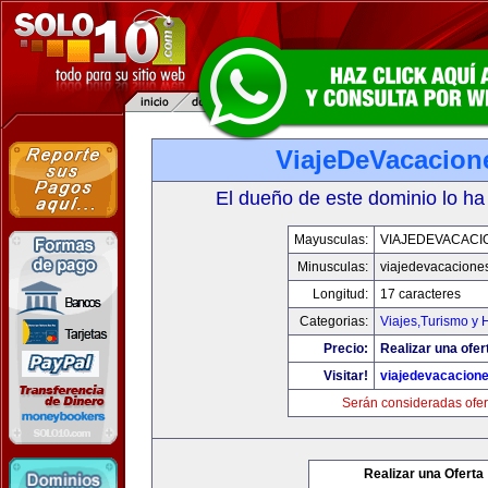
ViajeDeVacacion
El dueño de este dominio lo ha
Mayusculas:
VIAJEDEVACACI
Minusculas:
viajedevacacione
Longitud:
17 caracteres
Categorias:
Viajes,Turismo y
Precio:
Realizar una ofer
Visitar!
viajedevacacion
Serán consideradas ofer
Realizar una Oferta