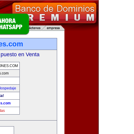
es.com
 puesto en Venta
ONES.COM
s.com
 Hospedaje
ta!
es.com
tas