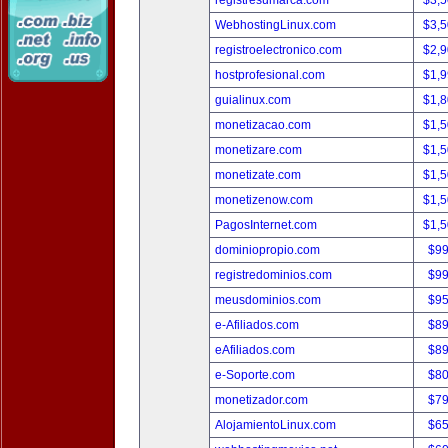
registresumarca.com
$3,
WebhostingLinux.com
$3,
registroelectronico.com
$2,
hostprofesional.com
$1,
guialinux.com
$1,
monetizacao.com
$1,
monetizare.com
$1,
monetizate.com
$1,
monetizenow.com
$1,
PagosInternet.com
$1,
dominiopropio.com
$9
registredominios.com
$9
meusdominios.com
$9
e-Afiliados.com
$8
eAfiliados.com
$8
e-Soporte.com
$8
monetizador.com
$7
AlojamientoLinux.com
$6