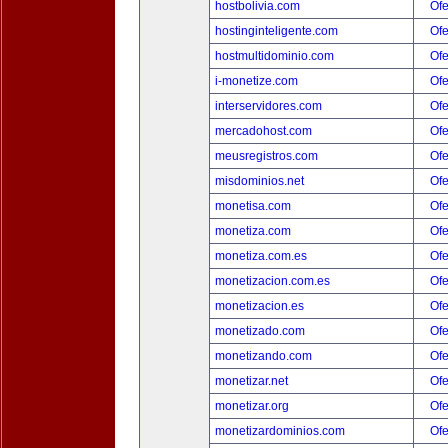
hostbolivia.com
Ofe
hostinginteligente.com
Ofe
hostmultidominio.com
Ofe
i-monetize.com
Ofe
interservidores.com
Ofe
mercadohost.com
Ofe
meusregistros.com
Ofe
misdominios.net
Ofe
monetisa.com
Ofe
monetiza.com
Ofe
monetiza.com.es
Ofe
monetizacion.com.es
Ofe
monetizacion.es
Ofe
monetizado.com
Ofe
monetizando.com
Ofe
monetizar.net
Ofe
monetizar.org
Ofe
monetizardominios.com
Ofe