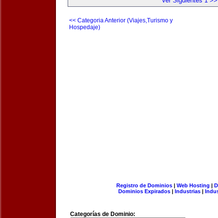
Ver Siguientes 1 >>
<< Categoria Anterior (Viajes,Turismo y
Hospedaje)
Registro de Dominios
|
Web Hosting
|
D
Dominios Expirados
|
Industrias
|
Indu
Categorías de Dominio: