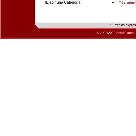
[Pág. princi
** Precios expre
© 2002/2022 Solo10.com