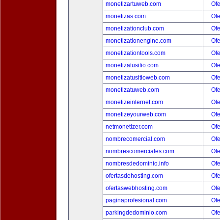
monetizartuweb.com
Ofe
monetizas.com
Ofe
monetizationclub.com
Ofe
monetizationengine.com
Ofe
monetizationtools.com
Ofe
monetizatusitio.com
Ofe
monetizatusitioweb.com
Ofe
monetizatuweb.com
Ofe
monetizeinternet.com
Ofe
monetizeyourweb.com
Ofe
netmonetizer.com
Ofe
nombrecomercial.com
Ofe
nombrescomerciales.com
Ofe
nombresdedominio.info
Ofe
ofertasdehosting.com
Ofe
ofertaswebhosting.com
Ofe
paginaprofesional.com
Ofe
parkingdedominio.com
Ofe