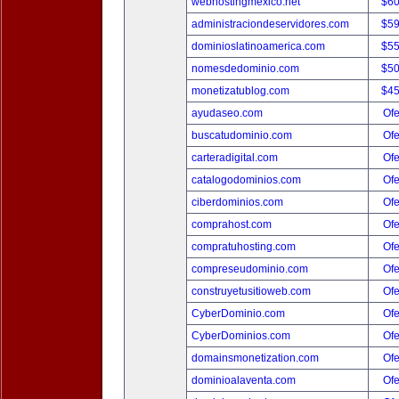
webhostingmexico.net
$6
administraciondeservidores.com
$5
dominioslatinoamerica.com
$5
nomesdedominio.com
$5
monetizatublog.com
$4
ayudaseo.com
Ofe
buscatudominio.com
Ofe
carteradigital.com
Ofe
catalogodominios.com
Ofe
ciberdominios.com
Ofe
comprahost.com
Ofe
compratuhosting.com
Ofe
compreseudominio.com
Ofe
construyetusitioweb.com
Ofe
CyberDominio.com
Ofe
CyberDominios.com
Ofe
domainsmonetization.com
Ofe
dominioalaventa.com
Ofe