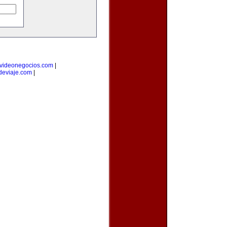
videonegocios.com
|
deviaje.com
|