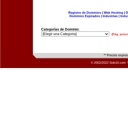
Registro de Dominios
|
Web Hosting
|
D
Dominios Expirados
|
Industrias
|
Indu
Categorías de Dominio:
[Pág. princi
** Precios expre
© 2002/2022 Solo10.com