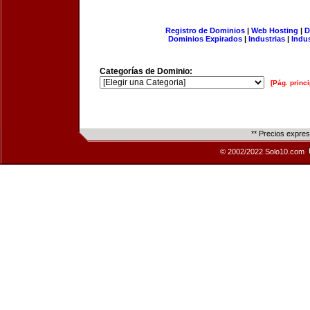
Registro de Dominios
|
Web Hosting
|
D
Dominios Expirados
|
Industrias
|
Indu
Categorías de Dominio:
[Pág. princi
** Precios expre
© 2002/2022 Solo10.com