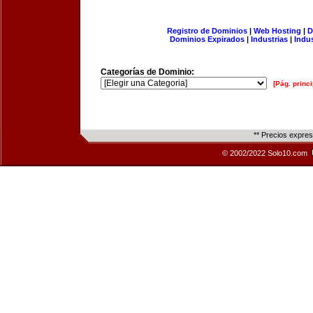
Registro de Dominios
|
Web Hosting
|
D
Dominios Expirados
|
Industrias
|
Indu
Categorías de Dominio:
[Pág. princi
** Precios expre
© 2002/2022 Solo10.com