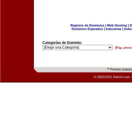
Registro de Dominios
|
Web Hosting
|
D
Dominios Expirados
|
Industrias
|
Indu
Categorías de Dominio:
[Pág. princi
** Precios expre
© 2002/2022 Solo10.com