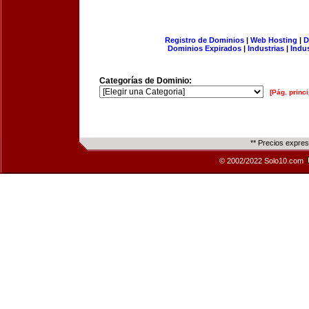
Registro de Dominios
|
Web Hosting
|
D
Dominios Expirados
|
Industrias
|
Indu
Categorías de Dominio:
[Pág. princi
** Precios expre
© 2002/2022 Solo10.com