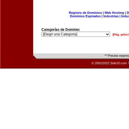
Registro de Dominios
|
Web Hosting
|
D
Dominios Expirados
|
Industrias
|
Indu
Categorías de Dominio:
[Pág. princi
** Precios expre
© 2002/2022 Solo10.com