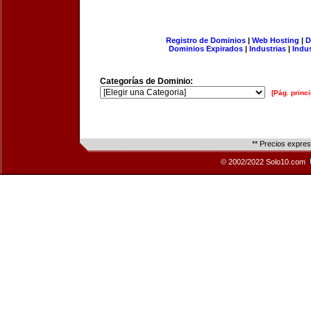
Registro de Dominios
|
Web Hosting
|
D
Dominios Expirados
|
Industrias
|
Indu
Categorías de Dominio:
[Pág. princi
** Precios expre
© 2002/2022 Solo10.com