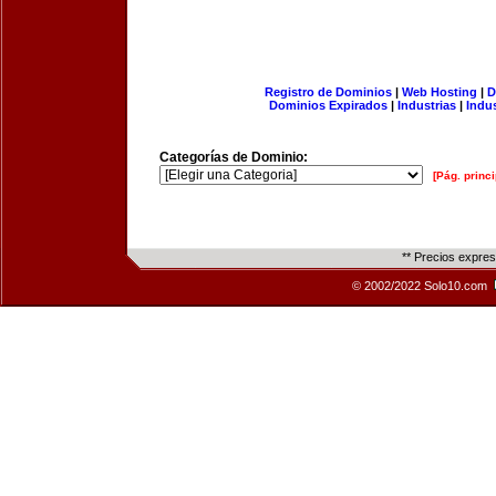
Registro de Dominios
|
Web Hosting
|
D
Dominios Expirados
|
Industrias
|
Indu
Categorías de Dominio:
[Pág. princi
** Precios expre
© 2002/2022 Solo10.com