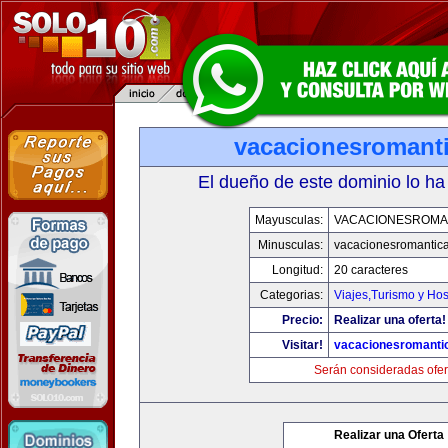
vacacionesromant
El dueño de este dominio lo ha
Mayusculas:
VACACIONESROMA
Minusculas:
vacacionesromantic
Longitud:
20 caracteres
Categorias:
Viajes,Turismo y Ho
Precio:
Realizar una oferta!
Visitar!
vacacionesromanti
Serán consideradas ofer
Realizar una Oferta