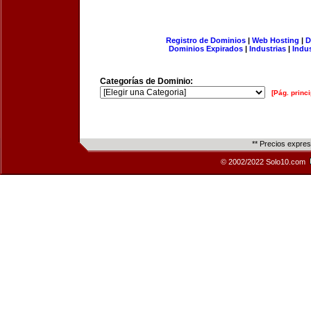
Registro de Dominios
|
Web Hosting
|
D
Dominios Expirados
|
Industrias
|
Indu
Categorías de Dominio:
[Pág. princi
** Precios expre
© 2002/2022 Solo10.com