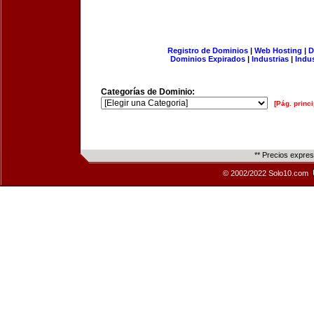
Registro de Dominios
|
Web Hosting
|
D
Dominios Expirados
|
Industrias
|
Indu
Categorías de Dominio:
[Pág. princi
** Precios expre
© 2002/2022 Solo10.com