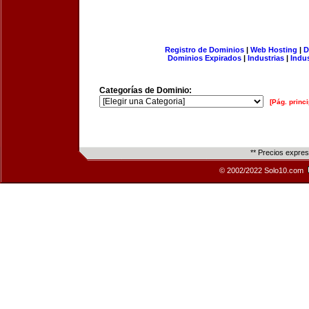
Registro de Dominios
|
Web Hosting
|
D
Dominios Expirados
|
Industrias
|
Indu
Categorías de Dominio:
[Pág. princi
** Precios expre
© 2002/2022 Solo10.com