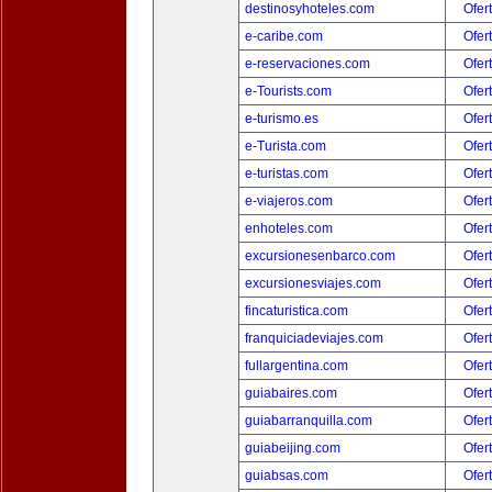
destinosyhoteles.com
Ofer
e-caribe.com
Ofer
e-reservaciones.com
Ofer
e-Tourists.com
Ofer
e-turismo.es
Ofer
e-Turista.com
Ofer
e-turistas.com
Ofer
e-viajeros.com
Ofer
enhoteles.com
Ofer
excursionesenbarco.com
Ofer
excursionesviajes.com
Ofer
fincaturistica.com
Ofer
franquiciadeviajes.com
Ofer
fullargentina.com
Ofer
guiabaires.com
Ofer
guiabarranquilla.com
Ofer
guiabeijing.com
Ofer
guiabsas.com
Ofer