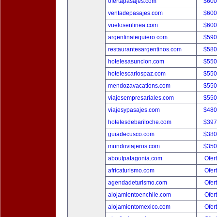
ofertapasajes.com
$600
ventadepasajes.com
$600
vuelosenlinea.com
$600
argentinatequiero.com
$590
restaurantesargentinos.com
$580
hotelesasuncion.com
$550
hotelescarlospaz.com
$550
mendozavacations.com
$550
viajesempresariales.com
$550
viajesypasajes.com
$480
hotelesdebariloche.com
$397
guiadecusco.com
$380
mundoviajeros.com
$350
aboutpatagonia.com
Ofer
africaturismo.com
Ofer
agendadeturismo.com
Ofer
alojamientoenchile.com
Ofer
alojamientomexico.com
Ofer