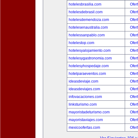
hotelesbrasilia.com
Ofer
hotelesdebrasil.com
Ofer
hotelesdemendoza.com
Ofer
hotelesenaustralia.com
Ofer
hotelessanpablo.com
Ofer
hotelestop.com
Ofer
hotelesyalojamiento.com
Ofer
hotelesygastronomia.com
Ofer
hotelesyhospedaje.com
Ofer
hotelparaeventos.com
Ofer
ideasdeviaje.com
Ofer
ideasdeviajes.com
Ofer
infovacaciones.com
Ofer
linksturismo.com
Ofer
mayoristadeturismo.com
Ofer
mayoristaviajes.com
Ofer
mexicoofertas.com
Ofer