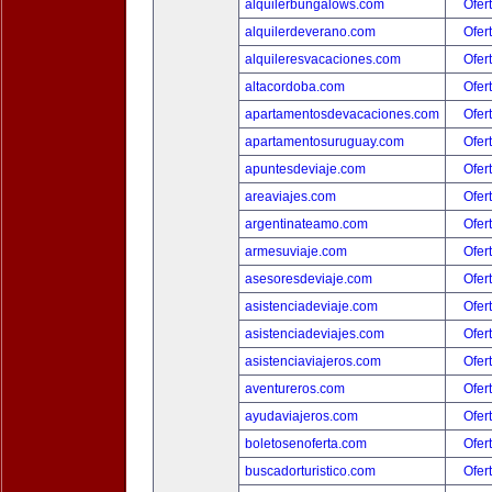
alquilerbungalows.com
Ofer
alquilerdeverano.com
Ofer
alquileresvacaciones.com
Ofer
altacordoba.com
Ofer
apartamentosdevacaciones.com
Ofer
apartamentosuruguay.com
Ofer
apuntesdeviaje.com
Ofer
areaviajes.com
Ofer
argentinateamo.com
Ofer
armesuviaje.com
Ofer
asesoresdeviaje.com
Ofer
asistenciadeviaje.com
Ofer
asistenciadeviajes.com
Ofer
asistenciaviajeros.com
Ofer
aventureros.com
Ofer
ayudaviajeros.com
Ofer
boletosenoferta.com
Ofer
buscadorturistico.com
Ofer