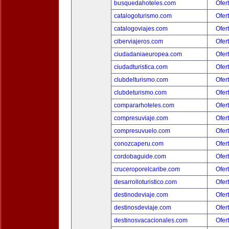
busquedahoteles.com
Ofer
catalogoturismo.com
Ofer
catalogoviajes.com
Ofer
ciberviajeros.com
Ofer
ciudadaniaeuropea.com
Ofer
ciudadturistica.com
Ofer
clubdelturismo.com
Ofer
clubdeturismo.com
Ofer
compararhoteles.com
Ofer
compresuviaje.com
Ofer
compresuvuelo.com
Ofer
conozcaperu.com
Ofer
cordobaguide.com
Ofer
cruceroporelcaribe.com
Ofer
desarrolloturistico.com
Ofer
destinodeviaje.com
Ofer
destinosdeviaje.com
Ofer
destinosvacacionales.com
Ofer