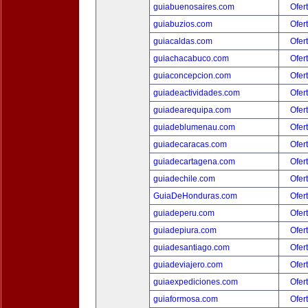
guiabuenosaires.com
Ofer
guiabuzios.com
Ofer
guiacaldas.com
Ofer
guiachacabuco.com
Ofer
guiaconcepcion.com
Ofer
guiadeactividades.com
Ofer
guiadearequipa.com
Ofer
guiadeblumenau.com
Ofer
guiadecaracas.com
Ofer
guiadecartagena.com
Ofer
guiadechile.com
Ofer
GuiaDeHonduras.com
Ofer
guiadeperu.com
Ofer
guiadepiura.com
Ofer
guiadesantiago.com
Ofer
guiadeviajero.com
Ofer
guiaexpediciones.com
Ofer
guiaformosa.com
Ofer