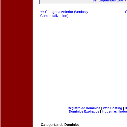
Ver Siguientes 104 >
<< Categoria Anterior (Ventas y
C
Comercializacion)
Registro de Dominios
|
Web Hosting
|
D
Dominios Expirados
|
Industrias
|
Indu
Categorías de Dominio: