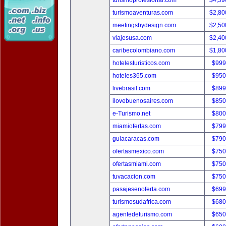
turismoprofesional.com
$4,59
turismoaventuras.com
$2,80
meetingsbydesign.com
$2,50
viajesusa.com
$2,40
caribecolombiano.com
$1,80
hotelesturisticos.com
$999
hoteles365.com
$950
livebrasil.com
$899
ilovebuenosaires.com
$850
e-Turismo.net
$800
miamiofertas.com
$799
guiacaracas.com
$790
ofertasmexico.com
$750
ofertasmiami.com
$750
tuvacacion.com
$750
pasajesenoferta.com
$699
turismosudafrica.com
$680
agentedeturismo.com
$650