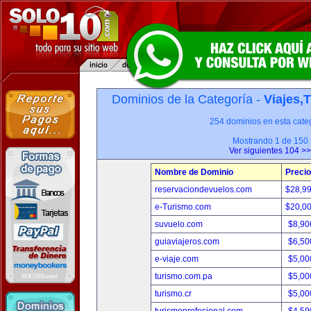
Dominios de la Categoría -
Viajes,
254 dominios en esta categ
Mostrando 1 de 150
Ver siguientes 104 >>
Nombre de Dominio
Precio
reservaciondevuelos.com
$28,9
e-Turismo.com
$20,0
suvuelo.com
$8,90
guiaviajeros.com
$6,50
e-viaje.com
$5,00
turismo.com.pa
$5,00
turismo.cr
$5,00