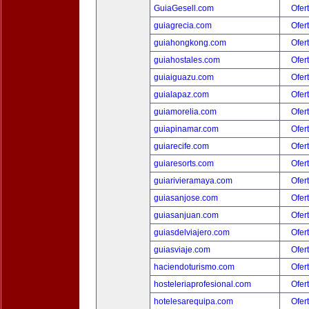
GuiaGesell.com
Ofer
guiagrecia.com
Ofer
guiahongkong.com
Ofer
guiahostales.com
Ofer
guiaiguazu.com
Ofer
guialapaz.com
Ofer
guiamorelia.com
Ofer
guiapinamar.com
Ofer
guiarecife.com
Ofer
guiaresorts.com
Ofer
guiarivieramaya.com
Ofer
guiasanjose.com
Ofer
guiasanjuan.com
Ofer
guiasdelviajero.com
Ofer
guiasviaje.com
Ofer
haciendoturismo.com
Ofer
hosteleriaprofesional.com
Ofer
hotelesarequipa.com
Ofer