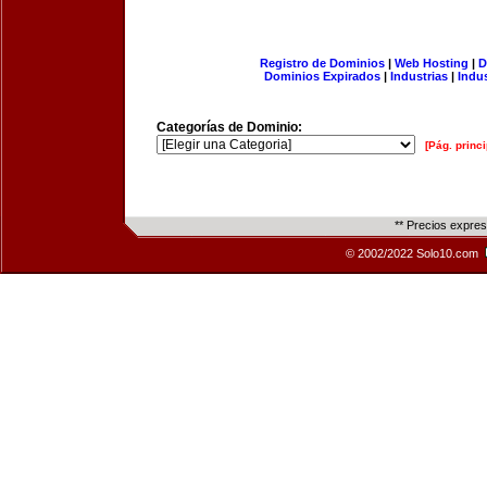
Registro de Dominios
|
Web Hosting
|
D
Dominios Expirados
|
Industrias
|
Indu
Categorías de Dominio:
[Pág. princi
** Precios expre
© 2002/2022 Solo10.com