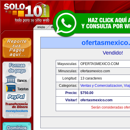
ofertasmexico
Vendido!
Mayusculas:
OFERTASMEXICO.COM
Minusculas:
ofertasmexico.com
Longitud:
13 caracteres
Categorias:
Ventas y Comercializacion
,
Via
Precio:
$750.00
Visitar!
ofertasmexico.com
Serán consideradas ofer