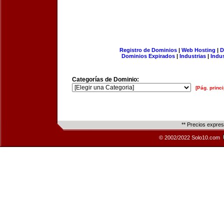
Registro de Dominios
|
Web Hosting
|
D
Dominios Expirados
|
Industrias
|
Indu
Categorías de Dominio:
[Pág. princi
** Precios expre
© 2002/2022 Solo10.com