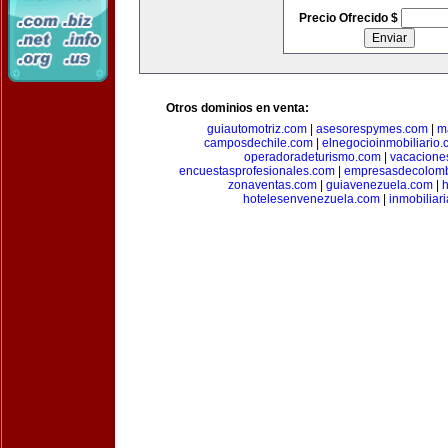
Precio Ofrecido $
Otros dominios en venta:
guiautomotriz.com
|
asesorespymes.com
|
m
camposdechile.com
|
elnegocioinmobiliario
operadoradeturismo.com
|
vacacione
encuestasprofesionales.com
|
empresasdecolom
zonaventas.com
|
guiavenezuela.com
|
h
hotelesenvenezuela.com
|
inmobiliar