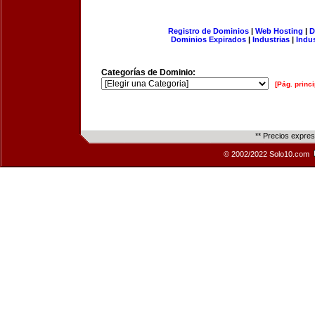
Registro de Dominios
|
Web Hosting
|
D
Dominios Expirados
|
Industrias
|
Indu
Categorías de Dominio:
[Pág. princi
** Precios expre
© 2002/2022 Solo10.com