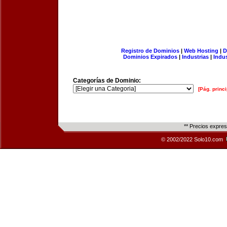
Registro de Dominios
|
Web Hosting
|
D
Dominios Expirados
|
Industrias
|
Indu
Categorías de Dominio:
[Pág. princi
** Precios expre
© 2002/2022 Solo10.com