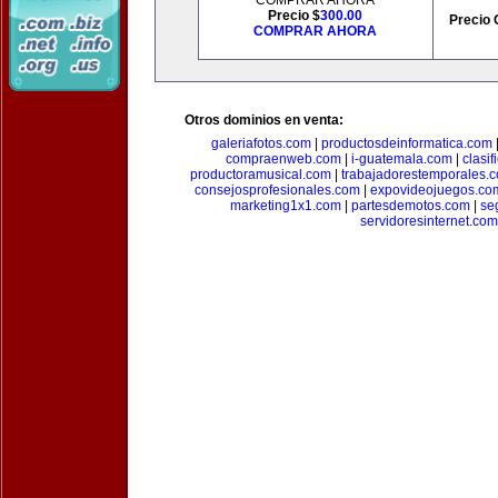
COMPRAR AHORA
Precio $
300.00
Precio 
COMPRAR AHORA
Otros dominios en venta:
galeriafotos.com
|
productosdeinformatica.com
compraenweb.com
|
i-guatemala.com
|
clasi
productoramusical.com
|
trabajadorestemporales.
consejosprofesionales.com
|
expovideojuegos.co
marketing1x1.com
|
partesdemotos.com
|
se
servidoresinternet.com