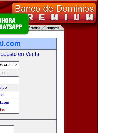
al.com
 puesto en Venta
ONAL.COM
l.com
pleo
ta!
l.com
tas