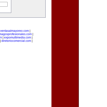
|
ventasalmayoreo.com
|
magosprofesionales.com
|
om
|
expomultimedia.com
|
|
diretoriocomercial.com
|