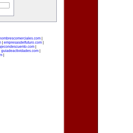
nombrescomerciales.com
|
m
|
empresasdelfuturo.com
|
ajecondescuento.com
|
|
guiadeactividades.com
|
om
|