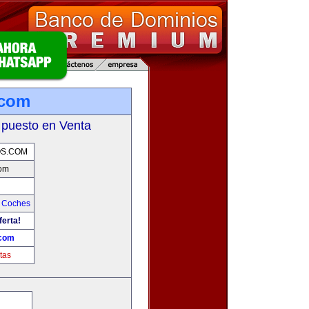
.com
 puesto en Venta
S.COM
om
y Coches
ferta!
com
tas