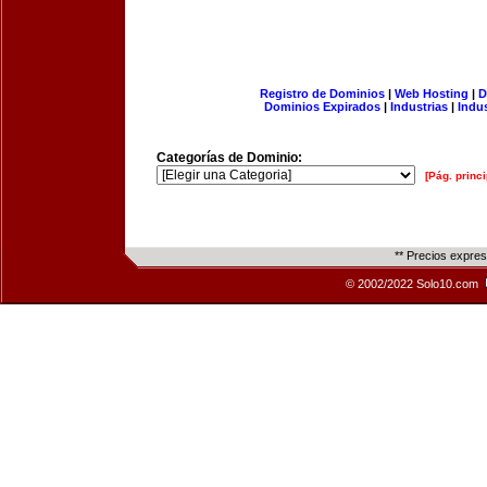
Registro de Dominios
|
Web Hosting
|
D
Dominios Expirados
|
Industrias
|
Indu
Categorías de Dominio:
[Pág. princi
** Precios expre
© 2002/2022 Solo10.com