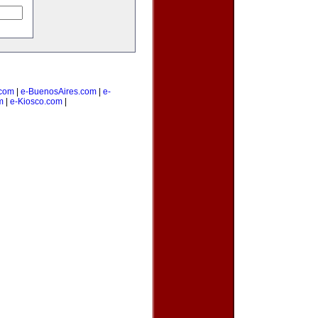
com
|
e-BuenosAires.com
|
e-
m
|
e-Kiosco.com
|