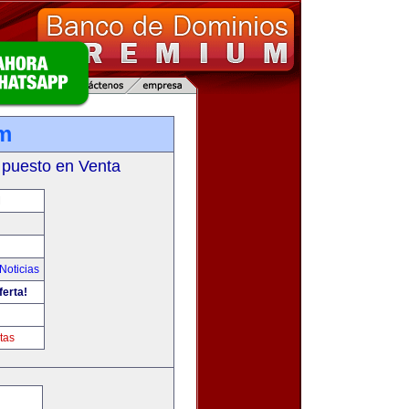
m
 puesto en Venta
M
Noticias
ferta!
tas