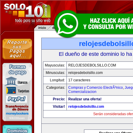
relojesdebolsil
El dueño de este dominio lo ha
Mayusculas:
RELOJESDEBOLSILLO.COM
Minusculas:
relojesdebolsillo.com
Longitud:
17 caracteres
Categorias:
Compras y Comercio ElectrÃ³nico
,
Jueg
Comercializacion
Precio:
Realizar una oferta!
Visitar!
relojesdebolsillo.com
Serán consideradas ofer