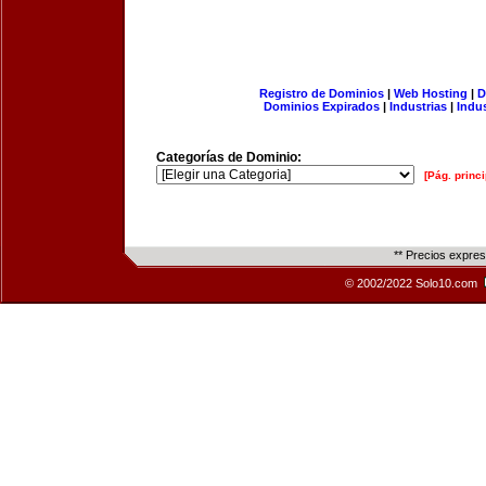
Registro de Dominios
|
Web Hosting
|
D
Dominios Expirados
|
Industrias
|
Indu
Categorías de Dominio:
[Pág. princi
** Precios expre
© 2002/2022 Solo10.com