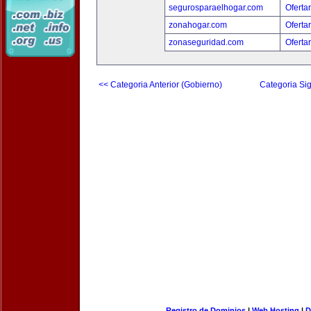
segurosparaelhogar.com
Oferta
zonahogar.com
Oferta
zonaseguridad.com
Oferta
<< Categoria Anterior (Gobierno)
Categoria Sig
Registro de Dominios
|
Web Hosting
|
D