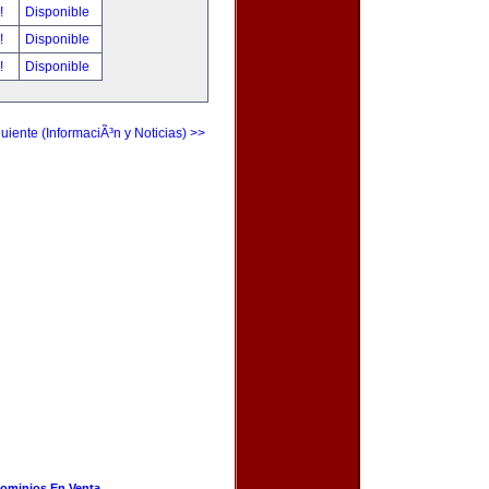
r!
Disponible
r!
Disponible
r!
Disponible
uiente (InformaciÃ³n y Noticias) >>
ominios En Venta